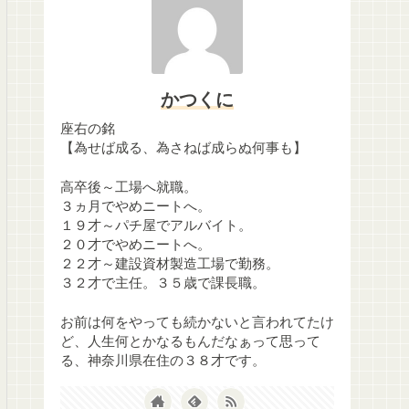
かつくに
座右の銘
【為せば成る、為さねば成らぬ何事も】
高卒後～工場へ就職。
３ヵ月でやめニートへ。
１９才～パチ屋でアルバイト。
２０才でやめニートへ。
２２才～建設資材製造工場で勤務。
３２才で主任。３５歳で課長職。
お前は何をやっても続かないと言われてたけ
ど、人生何とかなるもんだなぁって思って
る、神奈川県在住の３８才です。